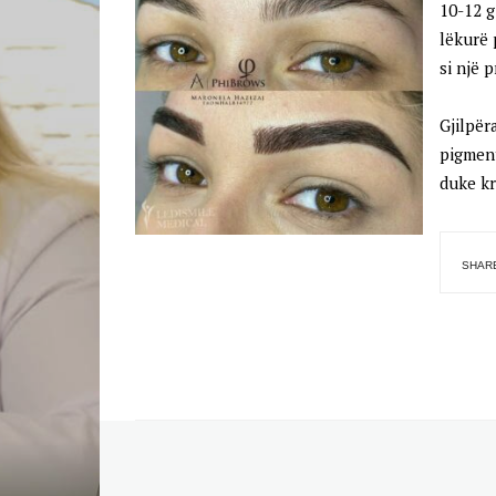
10-12 g
lëkurë 
si një p
Gjilpër
pigment
duke kr
SHARE