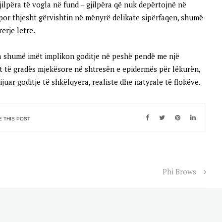
jilpëra të vogla në fund – gjilpëra që nuk depërtojnë në
por thjesht gërvishtin në mënyrë delikate sipërfaqen, shumë
rerje letre.
a shumë imët implikon goditje në peshë pendë me një
 të gradës mjekësore në shtresën e epidermës për lëkurën,
ijuar goditje të shkëlqyera, realiste dhe natyrale të flokëve.
 THIS POST
Phi Brows