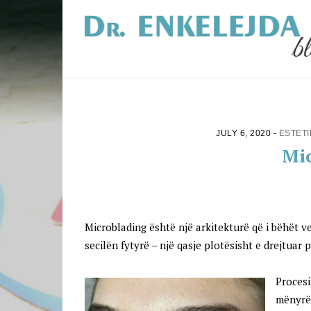
JULY 6, 2020
-
ESTETI
Mi
PIN
Microblading është një arkitekturë që i bëhët ve
secilën fytyrë – një qasje plotësisht e drejtuar pë
Procesi
mënyrë 