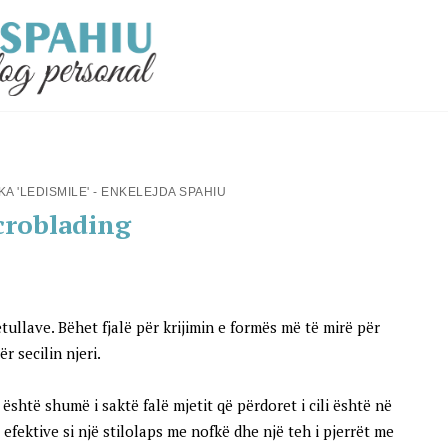
KA 'LEDISMILE' - ENKELEJDA SPAHIU
croblading
tullave. Bëhet fjalë për krijimin e formës më të mirë për
r secilin njeri.
 është shumë i saktë falë mjetit që përdoret i cili është në
efektive si një stilolaps me nofkë dhe një teh i pjerrët me