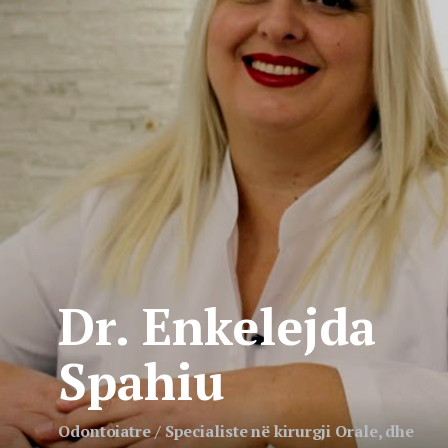
Dr. Enkelejda
Spahiu
Odontoiatre / Specialiste në kirurgji Orale, dhe